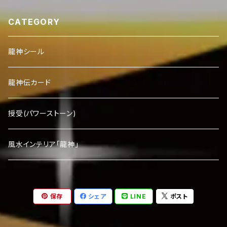
CATEGORY
龍神シール
龍神伝カード
授受(パワーストーン)
風水インテリア「龍神」
保存
シェア
LINE
ポスト