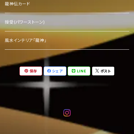
龍神伝カード
授受(パワーストーン)
風水インテリア「龍神」
保存
シェア
LINE
ポスト